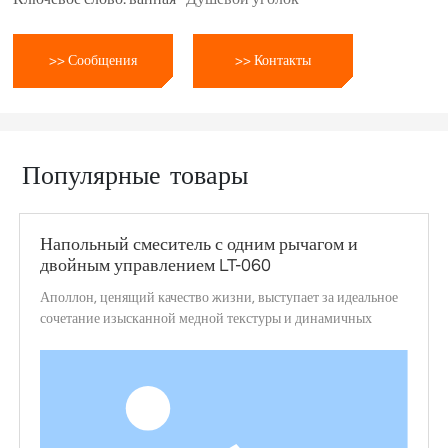
>> Сообщения
>> Контакты
Популярные товары
Напольный смеситель с одним рычагом и
двойным управлением LT-060
Аполлон, ценящий качество жизни, выступает за идеальное
сочетание изысканной медной текстуры и динамичных
линий, изысканной кривизны с богатыми коннотациями,
превосходного качества и модного внешнего вида, как
элегантный танцор на керамическом бассейне, с
неотразимым шармом.