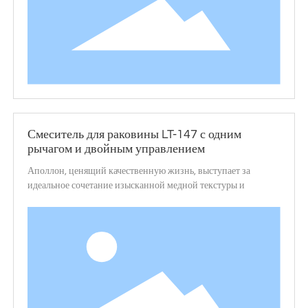
Смеситель для раковины LT-147 с одним
рычагом и двойным управлением
Аполлон, ценящий качественную жизнь, выступает за
идеальное сочетание изысканной медной текстуры и
динамичных линий, изысканной кривизны с богатыми
коннотациями, превосходного качества и модного внешнего
вида, как элегантный танцор на керамическом бассейне, с
непреодолимым очарованием