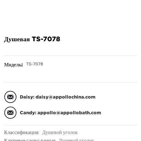
БЛОГ
Душевая TS-7078
ОБ APPOLLO
Модель:
TS-7078
ВИДЕО
Daisy: daisy@appollochina.com
Candy: appollo@appollobath.com
Классификация:
Душевой уголок
Ключевое слово: ванная
Душевой уголок