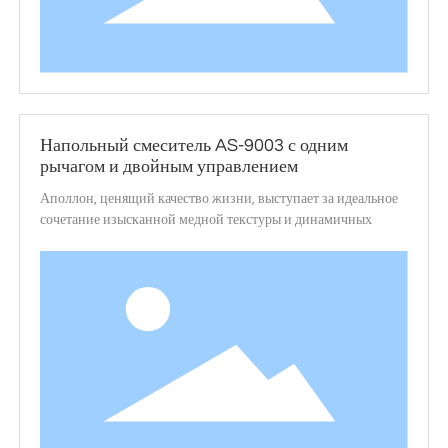
Напольный смеситель AS-9003 с одним
рычагом и двойным управлением
Аполлон, ценящий качество жизни, выступает за идеальное
сочетание изысканной медной текстуры и динамичных
линий, с изысканными изгибами и богатыми смысловыми
оттенками, превосходным качеством и модным внешним
видом, словно элегантный танцор на керамическом бассейне,
обладающий неотразимым очарованием.