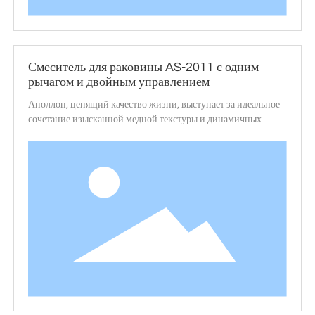
Смеситель для раковины AS-2011 с одним
рычагом и двойным управлением
Аполлон, ценящий качество жизни, выступает за идеальное
сочетание изысканной медной текстуры и динамичных
линий, с изысканными изгибами и богатыми смысловыми
оттенками, превосходным качеством и модным внешним
видом, словно элегантный танцор на керамическом бассейне,
мощный и неудержимый.